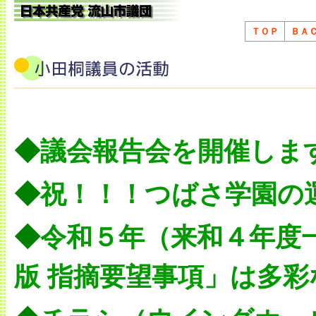
ＴＯＰ
ＢＡ
◆
議会報告会を開催しま
◆
祝！！！つばさ学園の
◆
令和５年（来和４年度
版 指摘要望事項」は多彩