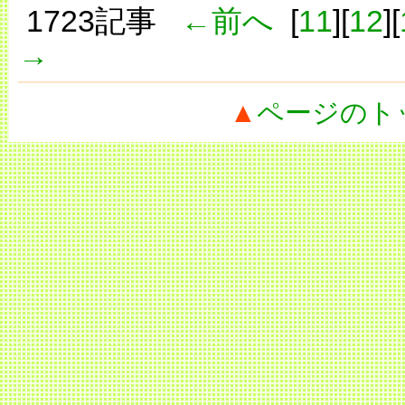
1723記事
←前へ
[
11
][
12
][
→
▲
ページのト