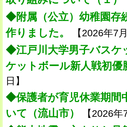
◆
附属（公立）幼稚園存
作りました。
【2026年7
◆
江戸川大学男子バスケ
ケットボール新人戦初優
日】
◆
保護者が育児休業期間
いて（流山市）
【2026年