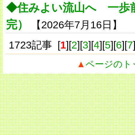
◆
住みよい流山へ 一歩
完）
【2026年7月16日】
1723記事 [
1
][
2
][
3
][
4
][
5
][
6
][
7
▲
ページのト