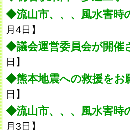
◆
流山市、、、風水害時
月4日】
◆
議会運営委員会が開催
日】
◆
熊本地震への救援をお
日】
◆
流山市、、、風水害時
月3日】