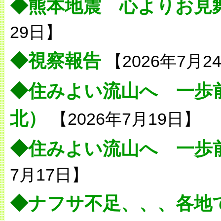
◆
熊本地震 心よりお見
29日】
◆
視察報告
【2026年7月2
◆
住みよい流山へ 一歩
北）
【2026年7月19日】
◆
住みよい流山へ 一歩
7月17日】
◆
ナフサ不足、、、各地