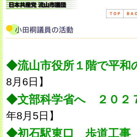
ＴＯＰ
ＢＡ
◆
流山市役所１階で平和
8月6日】
◆
文部科学省へ ２０２
年8月5日】
◆
初石駅東口 歩道工事