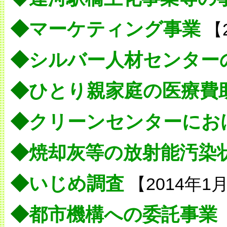
◆
マーケティング事業
【
◆
シルバー人材センター
◆
ひとり親家庭の医療費
◆
クリーンセンターにお
◆
焼却灰等の放射能汚染
◆
いじめ調査
【2014年1
◆
都市機構への委託事業