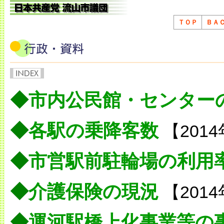
ＴＯＰ
ＢＡ
◆
市内公民館・センター
◆
各駅の乗降客数
【201
◆
市営駅前駐輪場の利用
◆
介護保険の現況
【201
◆
運河駅橋上化事業等の