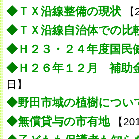
◆
ＴＸ沿線整備の現状
【2
◆
ＴＸ沿線自治体での比
◆
Ｈ２３・２４年度国民
◆
Ｈ２６年１２月 補助
日】
◆
野田市域の植樹につい
◆
無償貸与の市有地
【20