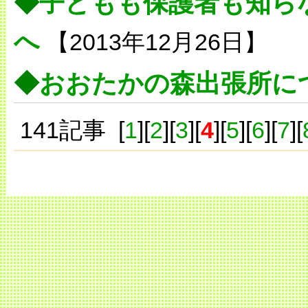
◆
子どもも保護者も知ら
へ
【2013年12月26日】
◆
おおたかの森出張所に
141記事 [
1
][
2
][
3
][
4
][
5
][
6
][
7
][