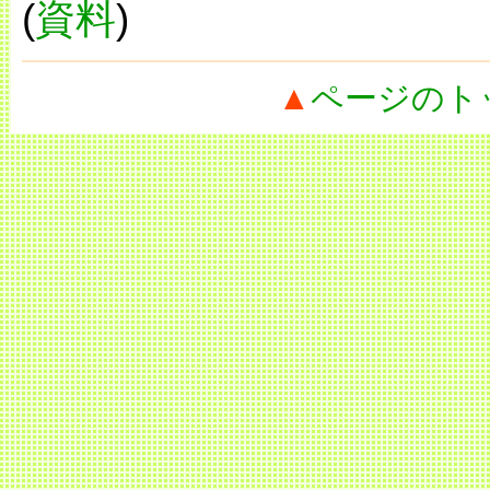
(
資料
)
▲
ページのト