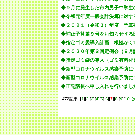
◆
９月に発生した市内男子中学生
◆
令和元年度一般会計決算に対す
◆
２０２１（令和３）年度 予算
◆
補正予算第９号をお知らせする
◆
指定ゴミ袋導入計画 根拠が
◆
２０２０年第３回定例会（９月
◆
指定ゴミ袋の導入（ゴミ有料化
◆
新型コロナウイルス感染予防に
◆
新型コロナウイルス感染予防に
◆
正副議長へ申し入れを行いまし
472記事 [
1
][
2
][
3
][
4
][
5
][
6
][
7
][
8
][
9
][
10
]