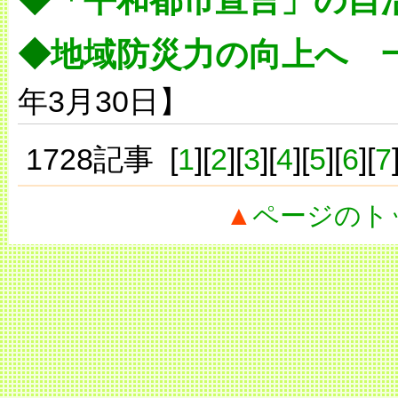
◆
「平和都市宣言」の自
◆
地域防災力の向上へ 
年3月30日】
1728記事 [
1
][
2
][
3
][
4
][
5
][
6
][
7
▲
ページのト