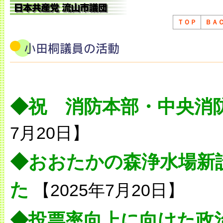
ＴＯＰ
ＢＡ
◆
祝 消防本部・中央消
7月20日】
◆
おおたかの森浄水場新
た
【2025年7月20日】
◆
投票率向上に向けた政