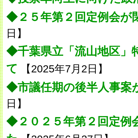
◆
２５年第２回定例会が
日】
◆
千葉県立「流山地区」
て
【2025年7月2日】
◆
市議任期の後半人事案
日】
◆
２０２５年第２回定例