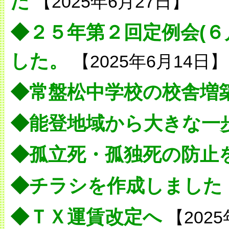
た
【2025年6月27日】
◆
２５年第２回定例会(６
した。
【2025年6月14日】
◆
常盤松中学校の校舎増
◆
能登地域から大きな一
◆
孤立死・孤独死の防止
◆
チラシを作成しました
◆
ＴＸ運賃改定へ
【2025