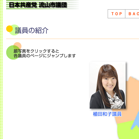
ＴＯＰ
ＢＡ