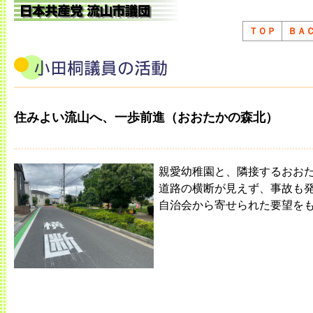
ＴＯＰ
ＢＡ
住みよい流山へ、一歩前進（おおたかの森北）
親愛幼稚園と、隣接するおお
道路の横断が見えず、事故も
自治会から寄せられた要望を