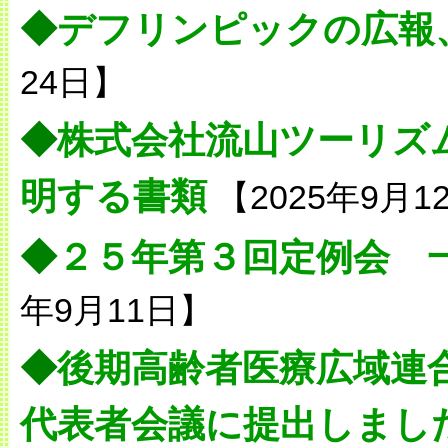
◆
デフリンピックの広報
24日】
◆
株式会社流山ツーリズ
明する書類
【2025年9月1
◆
２５年第３回定例会 
年9月11日】
◆
後期高齢者医療広域連
代表者会議に提出しまし