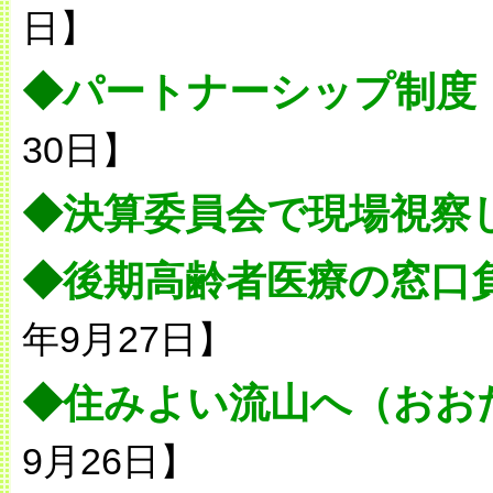
日】
◆
パートナーシップ制度
30日】
◆
決算委員会で現場視察
◆
後期高齢者医療の窓口
年9月27日】
◆
住みよい流山へ（おお
9月26日】