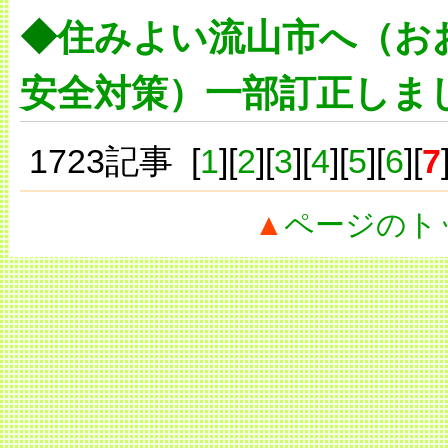
◆
住みよい流山市へ（お
安全対策）一部訂正しま
1723記事 [
1
][
2
][
3
][
4
][
5
][
6
][
7
▲
ページのト