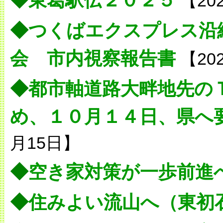
◆
東葛駅伝２０２５
【20
◆
つくばエクスプレス沿
会 市内視察報告書
【20
◆
都市軸道路大畔地先の
め、１０月１４日、県へ
月15日】
◆
空き家対策が一歩前進
◆
住みよい流山へ（東初