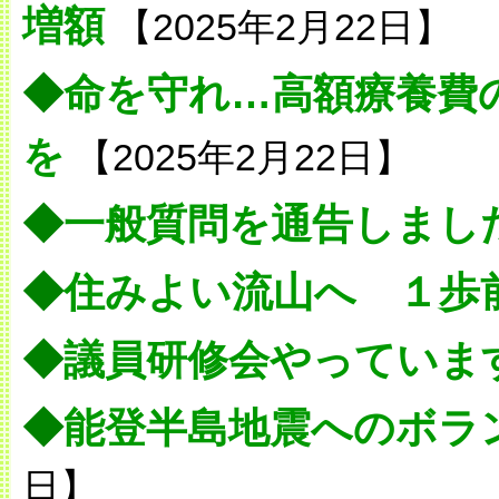
増額
【2025年2月22日】
◆
命を守れ…高額療養費
を
【2025年2月22日】
◆
一般質問を通告しまし
◆
住みよい流山へ １歩
◆
議員研修会やっていま
◆
能登半島地震へのボラ
日】