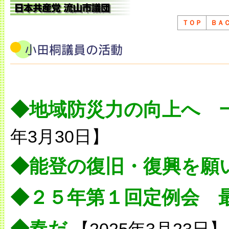
ＴＯＰ
ＢＡ
◆
地域防災力の向上へ 
年3月30日】
◆
能登の復旧・復興を願
◆
２５年第１回定例会 
◆
春だ