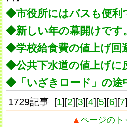
◆
市役所にはバスも便利
◆
新しい年の幕開けです
◆
学校給食費の値上げ回
◆
公共下水道の値上げに
◆
「いざきロード」の途
1729記事 [
1
][
2
][
3
][
4
][
5
][
6
][
7
▲
ページのト