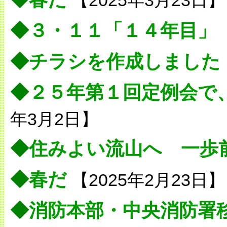
【2025年3月23日】
◆
３・１１「１４年目」
◆
チラシを作成しました
◆
２５年第１回定例会で
年3月2日】
◆
住みよい流山へ 一歩
◆
春だ
【2025年2月23日】
◆
消防本部・中央消防署