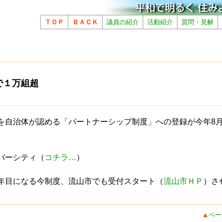
ＴＯＰ
ＢＡＣＫ
議員の紹介
活動紹介
質問・見解
で１万組超
を自治体が認める「パートナーシップ制度」への登録が今年8
バーシティ（
コチラ…
）
年目になる今制度、流山市でも受付スタート（
流山市ＨＰ
）さ
▲
ペー