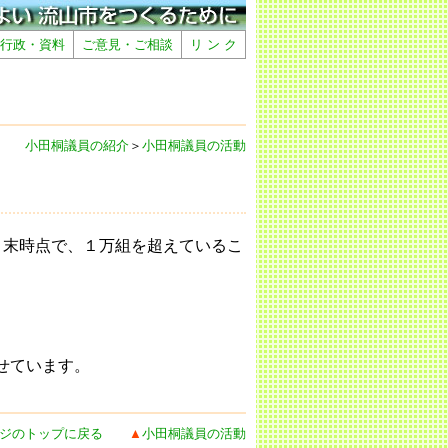
行政・資料
ご意見・ご相談
リ ン ク
小田桐議員の紹介
＞
小田桐議員の活動
月末時点で、１万組を超えているこ
せています。
ジのトップに戻る
▲
小田桐議員の活動