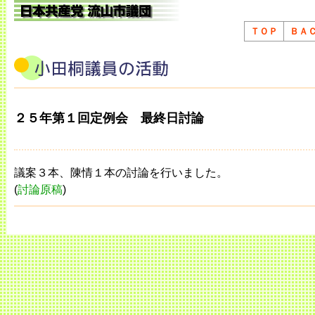
ＴＯＰ
ＢＡ
２５年第１回定例会 最終日討論
議案３本、陳情１本の討論を行いました。
(
討論原稿
)