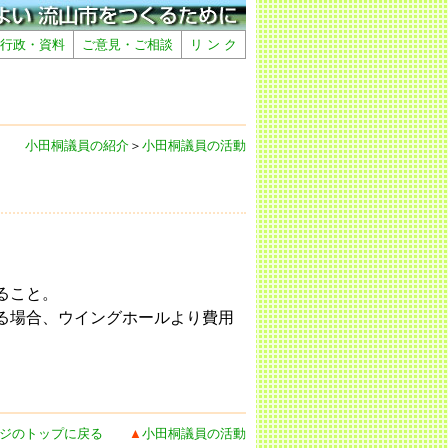
行政・資料
ご意見・ご相談
リ ン ク
小田桐議員の紹介
＞
小田桐議員の活動
ること。
る場合、ウイングホールより費用
ジのトップに戻る
▲
小田桐議員の活動