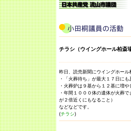
チラシ（ウイングホール柏斎
昨日、読売新聞にウイングホール
・「火葬待ち」が最大１７日にも
・火葬炉は９基から１２基に増や
・年間１０００体の遺体が火葬で
が２倍近くにもなること）
などなどです。
(
チラシ
)