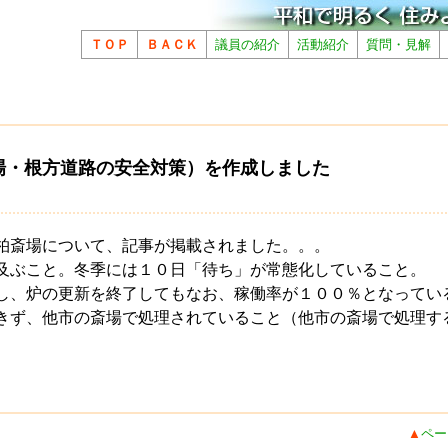
ＴＯＰ
ＢＡＣＫ
議員の紹介
活動紹介
質問・見解
場・根方道路の安全対策）を作成しました
柏斎場について、記事が掲載されました。。。
及ぶこと。冬季には１０日「待ち」が常態化していること。
し、炉の更新を終了してもなお、稼働率が１００％となってい
きず、他市の斎場で処理されていること（他市の斎場で処理す
▲
ペー