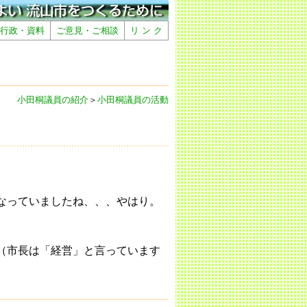
行政・資料
ご意見・ご相談
リ ン ク
小田桐議員の紹介
＞
小田桐議員の活動
なっていましたね、、、やはり。
（市長は「経営」と言っています