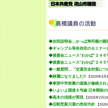
◆
住民説明会…かっぱ寿司横の開発
◆
ギャンブル等依存症のセミナー
◆
後援会ニュース“わかば”２４６
◆
後援会ニュース“わかば”２４５
◆
一般質問…「交通安全対策につ
◆
綺麗になりました!!
【2025年3月
◆
東部中学校裏の道路が修繕されま
◆
いよいよ国道６号線 日本閣前の
◆
高木の伐採が実現
【2025年2月2
◆
旧割烹新川屋の売却方針
【202