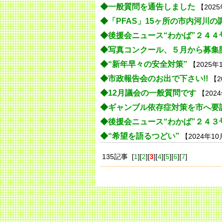
◆
一般質問を通告しました
【202
◆
「PFAS」15ヶ所の市内河川の
◆
後援会ニュース“わかば”２４４
◆
写真コンクール、５月から募集
◆
“新年早々の安全対策”
【2025年
◆
市政報告会のお出で下さい!!
【2
◆
12月議会の一般質問です
【202
◆
ギャンブル依存症対策を市へ要
◆
後援会ニュース“わかば”２４３
◆
“希望を語るつどい”
【2024年1
135記事 [
1
][
2
][
3
][
4
][
5
][
6
][
7
]