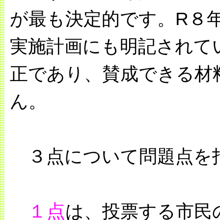
が最も決定的です。R８
実施計画にも明記されてい
正であり、賛成できる材
ん。
３点について問題点を
１点
は、投票する市民