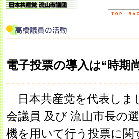
ＴＯＰ
ＢＡ
電子投票の導入は“時期
日本共産党を代表しまし
会議員 及び 流山市長の
機を用いて行う投票に関