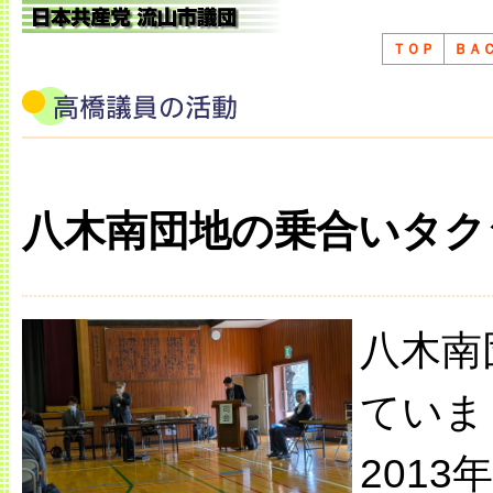
ＴＯＰ
ＢＡ
八木南団地の乗合いタク
八木南
ていま
201