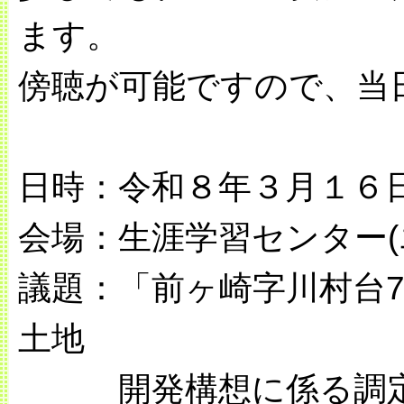
ます。
傍聴が可能ですので、当
日時：令和８年３月１６日
会場：生涯学習センター(エ
議題：「前ヶ崎字川村台7
土地
開発構想に係る調定