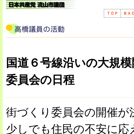
ＴＯＰ
ＢＡ
国道６号線沿いの大規模
委員会の日程
街づくり委員会の開催が
少しでも住民の不安に応