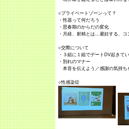
○プライベートゾーンって？
・性器って何だろう
・思春期のからだの変化
・月経、射精とは…避妊する、コ
○交際について
・３組に１組でデートDV起きて
・別れのマナー
本音を伝えよう／感謝の気持ちを
○性感染症