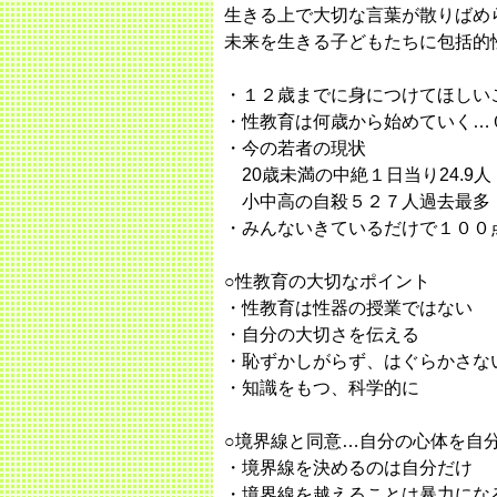
生きる上で大切な言葉が散りばめ
未来を生きる子どもたちに包括的
・１２歳までに身につけてほしい
・性教育は何歳から始めていく…
・今の若者の現状
20歳未満の中絶１日当り24.9人
小中高の自殺５２７人過去最多（小
・みんないきているだけで１００
○性教育の大切なポイント
・性教育は性器の授業ではない
・自分の大切さを伝える
・恥ずかしがらず、はぐらかさな
・知識をもつ、科学的に
○境界線と同意…自分の心体を自
・境界線を決めるのは自分だけ
・境界線を越えることは暴力にな