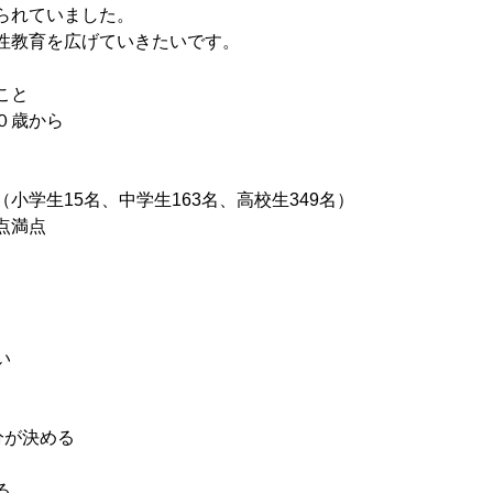
られていました。
性教育を広げていきたいです。
こと
０歳から
学生15名、中学生163名、高校生349名）
点満点
い
分が決める
る