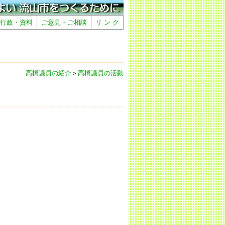
行政・資料
ご意見・ご相談
リ ン ク
高橋議員の紹介
＞
高橋議員の活動