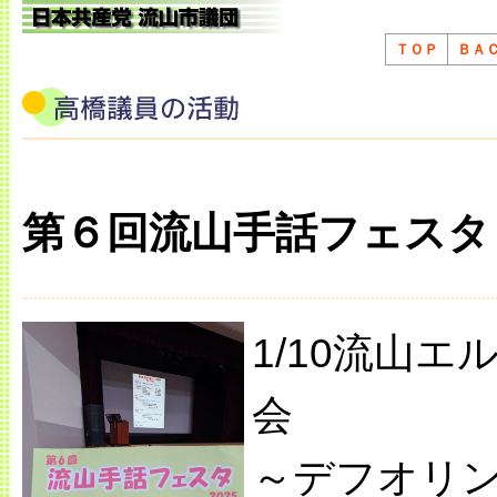
ＴＯＰ
ＢＡ
第６回流山手話フェスタ
1/10流山
会
～デフオリ