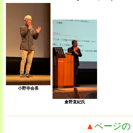
小野寺会長
倉野直紀氏
▲
ページの