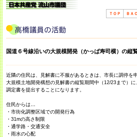
ＴＯＰ
ＢＡ
国道６号線沿いの大規模開発（かっぱ寿司横）の縦
近隣の住民は、見解書に不服があるときは、市長に調停を
大規模土地開発構想の見解書の縦覧期間中（12/23まで）
調定書を提出することになります。
住民からは…
・市街化調整区域での開発行為
・31mの高さ制限
・通学路・交通安全
・雨水の心配