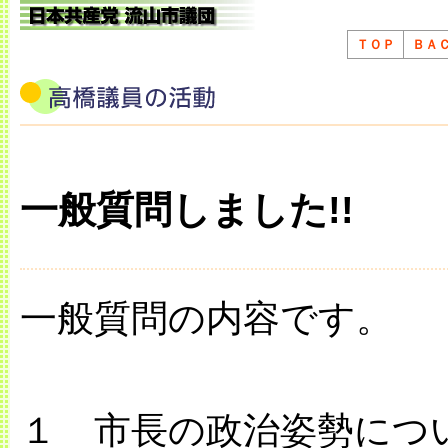
ＴＯＰ
ＢＡ
一般質問しました!!
一般質問の内容です。
１ 市長の政治姿勢につ