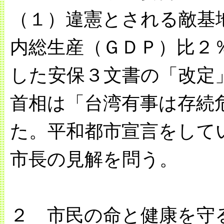
（１）違憲とされる敵基
内総生産（ＧＤＰ）比２
した安保３文書の「改定
首相は「台湾有事は存続
た。平和都市宣言をして
市長の見解を問う。
２ 市民の命と健康を守