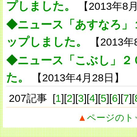
プしました。
【2013年8
◆
ニュース「あすなろ」１
ップしました。
【2013年
◆
ニュース「こぶし」２
た。
【2013年4月28日】
207記事 [
1
][
2
][
3
][
4
][
5
][
6
][
7
][
▲
ページのト