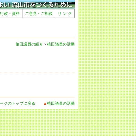
行政・資料
ご意見・ご相談
リ ン ク
植田議員の紹介
＞
植田議員の活動
ージのトップに戻る
▲
植田議員の活動