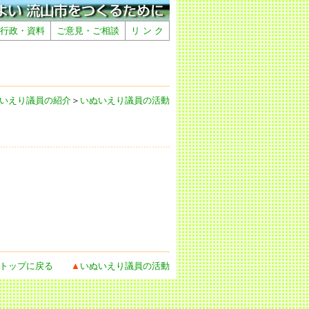
行政・資料
ご意見・ご相談
リ ン ク
いえり議員の紹介
＞
いぬいえり議員の活動
トップに戻る
▲
いぬいえり議員の活動