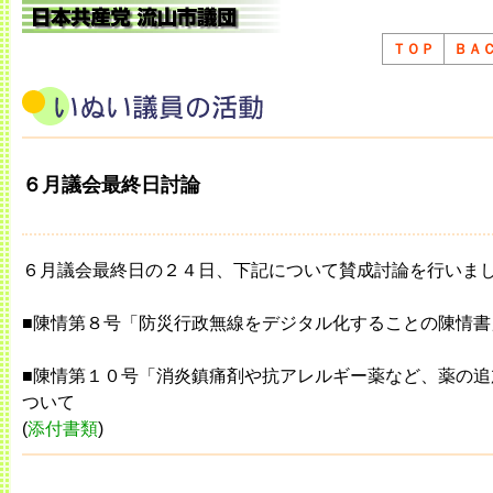
ＴＯＰ
ＢＡ
６月議会最終日討論
６月議会最終日の２４日、下記について賛成討論を行いま
■陳情第８号「防災行政無線をデジタル化することの陳情書
■陳情第１０号「消炎鎮痛剤や抗アレルギー薬など、薬の
ついて
(
添付書類
)