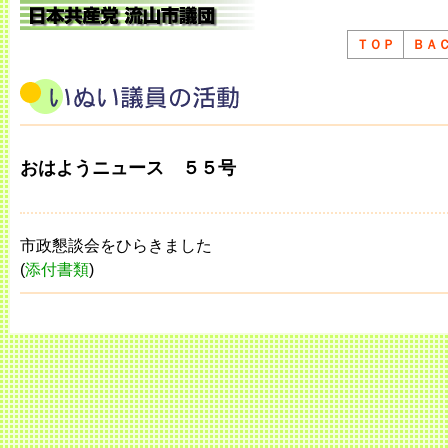
ＴＯＰ
ＢＡ
おはようニュース ５５号
市政懇談会をひらきました
(
添付書類
)