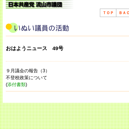
ＴＯＰ
ＢＡ
おはようニュース 49号
９月議会の報告（3）
不登校政策について
(
添付書類
)