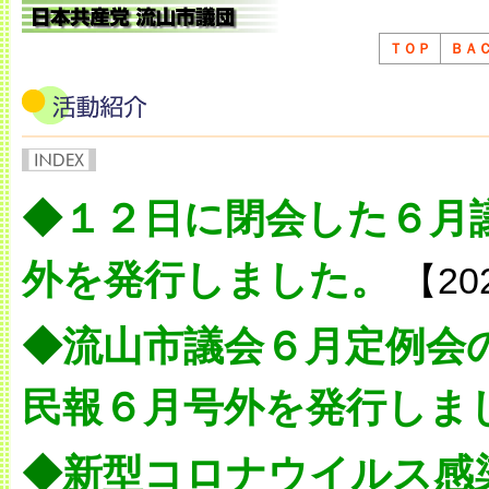
ＴＯＰ
ＢＡ
◆
１２日に閉会した６月
外を発行しました。
【20
◆
流山市議会６月定例会
民報６月号外を発行しま
◆
新型コロナウイルス感