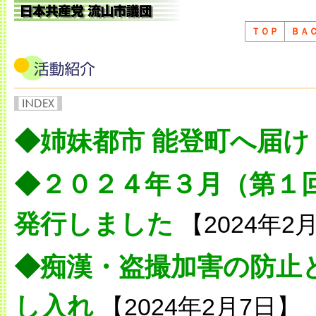
ＴＯＰ
ＢＡ
◆
姉妹都市 能登町へ届け
◆
２０２４年３月（第１
発行しました
【2024年2
◆
痴漢・盗撮加害の防止
し入れ
【2024年2月7日】