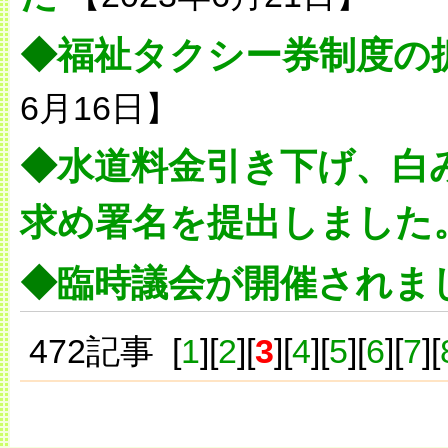
◆
福祉タクシー券制度の
6月16日】
◆
水道料金引き下げ、白
求め署名を提出しました
◆
臨時議会が開催されま
472記事 [
1
][
2
][
3
][
4
][
5
][
6
][
7
][