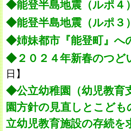
◆
能登半島地震（ルポ４
◆
能登半島地震（ルポ３
◆
姉妹都市『能登町』へ
◆
２０２４年新春のつど
日】
◆
公立幼稚園（幼児教育
園方針の見直しとこども
立幼児教育施設の存続を