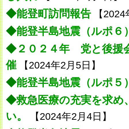
◆
能登町訪問報告
【202
◆
能登半島地震（ルポ６
◆
２０２４年 党と後援
催
【2024年2月5日】
◆
能登半島地震（ルポ５
◆
救急医療の充実を求め
い。
【2024年2月4日】