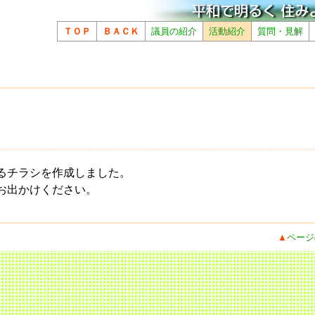
ＴＯＰ
ＢＡＣＫ
議員の紹介
活動紹介
質問・見解
るチラシを作成しました。
お出かけください。
▲
ページ