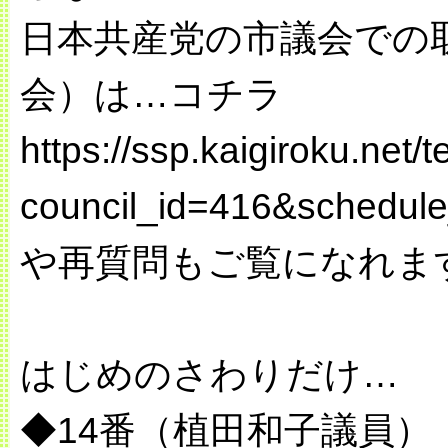
日本共産党の市議会での
会）は…コチラ
https://ssp.kaigiroku.net
council_id=416&schedu
や再質問もご覧になれま
はじめのさわりだけ…
◆14番（植田和子議員