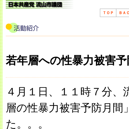
ＴＯＰ
ＢＡ
若年層への性暴力被害
４月１日、１１時７分、
層の性暴力被害予防月間
た。。。