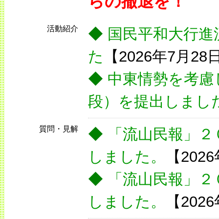
らの撤退を！
活動紹介
◆
国民平和大行進
た
【2026年7月28
◆
中東情勢を考慮
段）を提出しまし
質問・見解
◆
「流山民報」２
しました。
【202
◆
「流山民報」２
しました。
【202