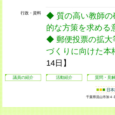
行政・資料
◆
質の高い教師の
的な方策を求める
◆
郵便投票の拡大
づくりに向けた本
14日】
議員の紹介
活動紹介
質問・見
千葉県流山市加４-168